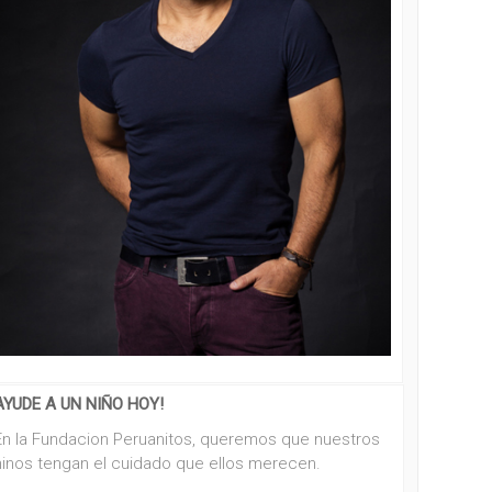
AYUDE A UN NIÑO HOY!
En la Fundacion Peruanitos, queremos que nuestros
ninos tengan el cuidado que ellos merecen.